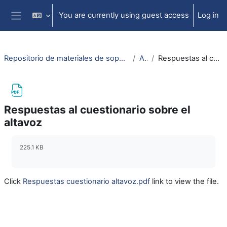
Skip to main content
You are currently using guest access
Log in
Side panel
Repositorio de materiales de soporte para la docencia de la física universitaria II
Altavoz
Respuestas al cuestionario sobre el altavoz
Respuestas al cuestionario sobre el
altavoz
Completion requirements
225.1 KB
Click
Respuestas cuestionario altavoz.pdf
link to view the file.