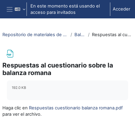
Salta al contenido principal
En este momento está usando el
Acceder
acceso para invitados
Panel lateral
Repositorio de materiales de soporte para la docencia de la física universitaria II
Balanza romana
Respuestas al cuestionario sobre la balanza romana
Respuestas al cuestionario sobre la
balanza romana
Requisitos de finalización
192.0 KB
Haga clic en
Respuestas cuestionario balanza romana.pdf
para ver el archivo.