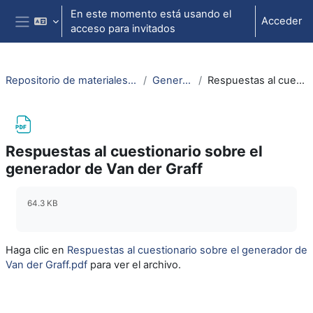
Salta al contenido principal
En este momento está usando el
Acceder
acceso para invitados
Panel lateral
Repositorio de materiales de soporte para la docencia de la física universitaria II
Generador de Van der Graff
Respuestas al cuestionario sobre el generador de Van der Graff
Respuestas al cuestionario sobre el
generador de Van der Graff
Requisitos de finalización
64.3 KB
Haga clic en
Respuestas al cuestionario sobre el generador de
Van der Graff.pdf
para ver el archivo.