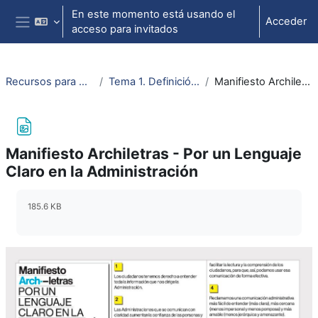
Salta al contenido principal
En este momento está usando el
Acceder
acceso para invitados
Panel lateral
Recursos para el aprendizaje del lenguaje administrativo
Tema 1. Definición y características del lenguaje administrativo
Manifiesto Archiletras - Por un Lenguaje Claro en la Administración
Manifiesto Archiletras - Por un Lenguaje
Claro en la Administración
Requisitos de finalización
185.6 KB