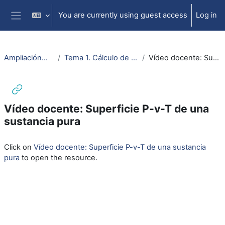
Skip to main content
You are currently using guest access
Log in
Side panel
AmpliaciónMatAudEstTermodIngTer
Tema 1. Cálculo de propiedades de las sustancias puras
Vídeo docente: Superficie P-v-T de una sustancia pura
Vídeo docente: Superficie P-v-T de una
sustancia pura
Completion requirements
Click on
Vídeo docente: Superficie P-v-T de una sustancia
pura
to open the resource.