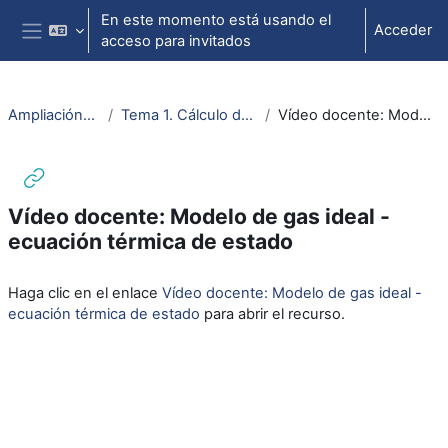
Salta al contenido principal
En este momento está usando el
Acceder
acceso para invitados
Panel lateral
AmpliaciónMatAudEstTermodIngTer
Tema 1. Cálculo de propiedades de las sustancias puras
Vídeo docente: Modelo de gas ideal - ecuación térmica de estado
Vídeo docente: Modelo de gas ideal -
ecuación térmica de estado
Requisitos de finalización
Haga clic en el enlace
Vídeo docente: Modelo de gas ideal -
ecuación térmica de estado
para abrir el recurso.