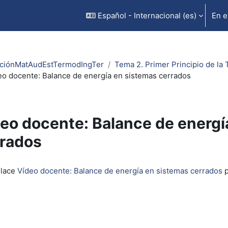
Español - Internacional ‎(es)‎
En e
ciónMatAudEstTermodIngTer
Tema 2. Primer Principio de la
eo docente: Balance de energía en sistemas cerrados
eo docente: Balance de energí
rados
inalización
nlace
Vídeo docente: Balance de energía en sistemas cerrados
p