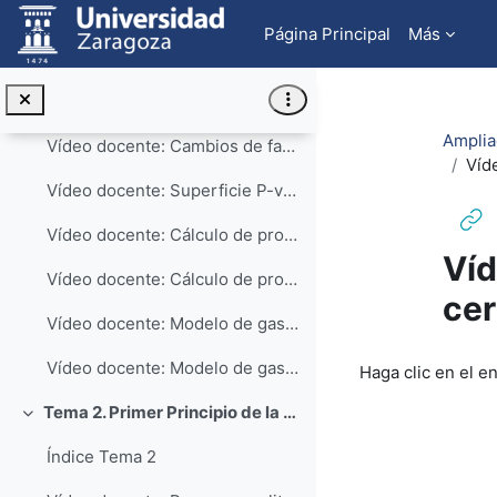
Salta al contenido principal
Cuestionario de autoevaluación
Página Principal
Más
Tema 1. Cálculo de propiedades de las sustancias puras
Colapsar
Índice Tema 1
Amplia
Vídeo docente: Cambios de fase de una sustancia pura a presión constante
Víd
Vídeo docente: Superficie P-v-T de una sustancia pura
Vídeo docente: Cálculo de propiedades de una sustancia real mediante tablas
Víd
Vídeo docente: Cálculo de propiedades de líquido subenfriado
cer
Vídeo docente: Modelo de gas ideal - ecuación térmica de estado
Requisitos de f
Vídeo docente: Modelo de gas ideal - cálculo de propiedades
Haga clic en el e
Tema 2. Primer Principio de la Termodinámica
Colapsar
Índice Tema 2