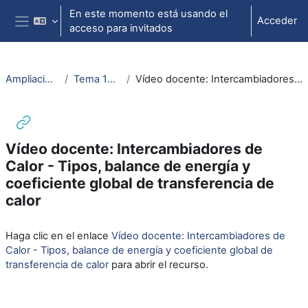
Salta al contenido principal
En este momento está usando el
Acceder
acceso para invitados
Panel lateral
AmpliaciónMatAudEstTermodIngTer
Tema 12. Intercambiadores de calor
Vídeo docente: Intercambiadores de Calor - Tipos, balance de energía y coeficiente global de transferencia de calor
Vídeo docente: Intercambiadores de
Calor - Tipos, balance de energía y
coeficiente global de transferencia de
calor
Requisitos de finalización
Haga clic en el enlace
Vídeo docente: Intercambiadores de
Calor - Tipos, balance de energía y coeficiente global de
transferencia de calor
para abrir el recurso.