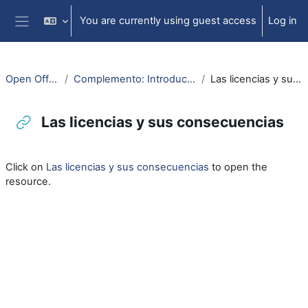
Skip to main content
You are currently using guest access
Log in
Side panel
Open Office: Writer
Complemento: Introducción al Software Libre
Las licencias y sus consecuencias
Las licencias y sus consecuencias
Completion requirements
Click on
Las licencias y sus consecuencias
to open the
resource.