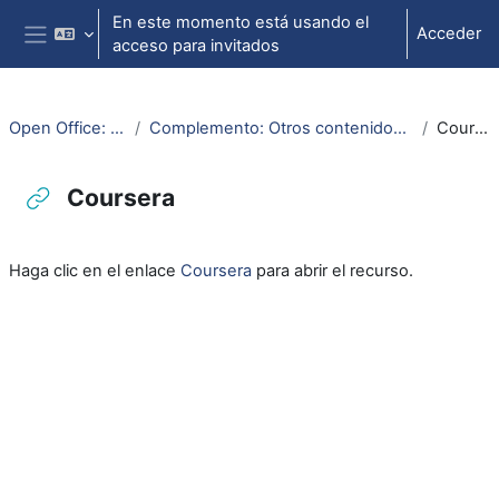
Salta al contenido principal
En este momento está usando el
Acceder
acceso para invitados
Panel lateral
Open Office: Writer
Complemento: Otros contenidos en abierto
Coursera
Coursera
Requisitos de finalización
Haga clic en el enlace
Coursera
para abrir el recurso.