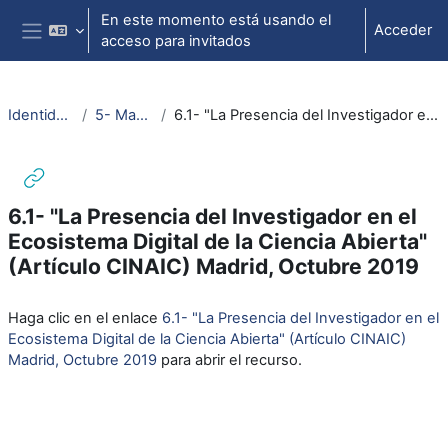
Salta al contenido principal
En este momento está usando el
Acceder
acceso para invitados
Panel lateral
Identidad Digital Investigador
5- Materiales recomendados
6.1- "La Presencia del Investigador en el Ecosistema Digital de la Ciencia Abierta" (Artículo CINAIC) Madrid, Octubre 2019
6.1- "La Presencia del Investigador en el
Ecosistema Digital de la Ciencia Abierta"
(Artículo CINAIC) Madrid, Octubre 2019
Requisitos de finalización
Haga clic en el enlace
6.1- "La Presencia del Investigador en el
Ecosistema Digital de la Ciencia Abierta" (Artículo CINAIC)
Madrid, Octubre 2019
para abrir el recurso.