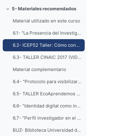
5- Materiales recomendados
Colapsar
Material utilizado en este curso
6.1- "La Presencia del Investigador en el Ecosistema Digital de la Ciencia Abierta" (Artículo CINAIC) Madrid, Octubre 2019
6.2- ICEP52 Taller: Cómo construir el perfil digital de un investigador (Presentación) Zaragoza Junio 2019
6.3- TALLER CINAIC 2017 (VIDEO) 50:45
Material complementario
6.4- "Protocolo para visibilizar la producción científica en el ecosistema digital" (Presentación) León, Junio 2019
6.5- TALLER EcoAprendemos 2018 (VIDEO) 1:34:57
6.6- "Identidad digital como investigadores. La evidencia y la transparencia de la producción científica" Artículo EKS
6.7- "Perfil investigador en el ámbito de las Ciencias Sociales" (Presentación Salamanca, Febrero 2019
BUZ- Biblioteca Universidad de Zaragoza (Gestión Producción Científica)