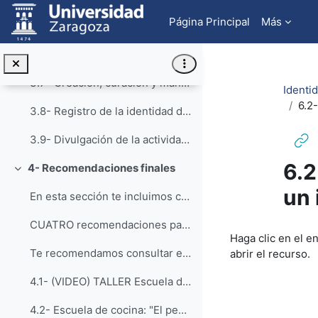
Salta al contenido principal
Página Principal
Más
3.5- Creación y curación de un perfil en Google Scholar
3.6- Creación y mantenimiento de un perfil en ResearchGate
3.7- Creación, curación y mantenimiento de un perfil como revisor en WoS (ResearcherID / Publons)
Identid
6.2-
3.8- Registro de la identidad digital en un formato de fácil consulta y actualización
3.9- Divulgación de la actividad científica
6.2
4- Recomendaciones finales
Colapsar
un 
En esta sección te incluimos cuatro recomendacione...
CUATRO recomendaciones para obtener buenos resultados de tu perfil digital
Requisitos de f
Haga clic en el e
Te recomendamos consultar este vídeo y presentació...
abrir el recurso.
4.1- (VIDEO) TALLER Escuela de Cocina CINAIC 2019
4.2- Escuela de cocina: "El perfil del investigador: Menú degustación con una opción exprés, ejecutivo y gourmet" (PPT)