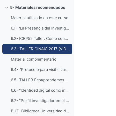
5- Materiales recomendados
Colapsar
Material utilizado en este curso
6.1- "La Presencia del Investigador en el Ecosistema Digital de la Ciencia Abierta" (Artículo CINAIC) Madrid, Octubre 2019
6.2- ICEP52 Taller: Cómo construir el perfil digital de un investigador (Presentación) Zaragoza Junio 2019
6.3- TALLER CINAIC 2017 (VIDEO) 50:45
Material complementario
6.4- "Protocolo para visibilizar la producción científica en el ecosistema digital" (Presentación) León, Junio 2019
6.5- TALLER EcoAprendemos 2018 (VIDEO) 1:34:57
6.6- "Identidad digital como investigadores. La evidencia y la transparencia de la producción científica" Artículo EKS
6.7- "Perfil investigador en el ámbito de las Ciencias Sociales" (Presentación Salamanca, Febrero 2019
BUZ- Biblioteca Universidad de Zaragoza (Gestión Producción Científica)