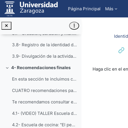
Salta al contenido principal
Página Principal
Más
3.5- Creación y curación de un perfil en Google Scholar
3.6- Creación y mantenimiento de un perfil en ResearchGate
3.7- Creación, curación y mantenimiento de un perfil como revisor en WoS (ResearcherID / Publons)
Identid
3.8- Registro de la identidad digital en un formato de fácil consulta y actualización
3.9- Divulgación de la actividad científica
Requisitos de f
4- Recomendaciones finales
Haga clic en el e
Colapsar
En esta sección te incluimos cuatro recomendacione...
CUATRO recomendaciones para obtener buenos resultados de tu perfil digital
Te recomendamos consultar este vídeo y presentació...
4.1- (VIDEO) TALLER Escuela de Cocina CINAIC 2019
4.2- Escuela de cocina: "El perfil del investigador: Menú degustación con una opción exprés, ejecutivo y gourmet" (PPT)