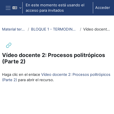
Salta al contenido principal
En este momento está usando el
Acceder
acceso para invitados
Panel lateral
Material termodinámica e ing. térmica
BLOQUE 1 - TERMODINÁMICA: Tema 2. Primer Principio de la Termodinámica
Vídeo docente 2: Procesos politrópicos (Parte 2)
Vídeo docente 2: Procesos politrópicos
(Parte 2)
Requisitos de finalización
Haga clic en el enlace
Vídeo docente 2: Procesos politrópicos
(Parte 2)
para abrir el recurso.