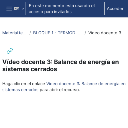
Salta al contenido principal
En este momento está usando el
Acceder
acceso para invitados
Panel lateral
Material termodinámica e ing. térmica
BLOQUE 1 - TERMODINÁMICA: Tema 2. Primer Principio de la Termodinámica
Vídeo docente 3: Balance de energía en sistemas cerrados
Vídeo docente 3: Balance de energía en
sistemas cerrados
Requisitos de finalización
Haga clic en el enlace
Vídeo docente 3: Balance de energía en
sistemas cerrados
para abrir el recurso.