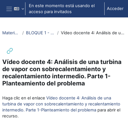
Salta al contenido principal
En este momento está usando el
Acceder
acceso para invitados
Panel lateral
Material termodinámica e ing. térmica
BLOQUE 1 - TERMODINÁMICA: Tema 5. Ciclos de turbina de vapor
Vídeo docente 4: Análisis de una turbina de vapor con sobrecalentamiento y recalentamiento intermedio. Parte 1-Planteamiento del problema
Vídeo docente 4: Análisis de una turbina
de vapor con sobrecalentamiento y
recalentamiento intermedio. Parte 1-
Planteamiento del problema
Requisitos de finalización
Haga clic en el enlace
Vídeo docente 4: Análisis de una
turbina de vapor con sobrecalentamiento y recalentamiento
intermedio. Parte 1-Planteamiento del problema
para abrir el
recurso.