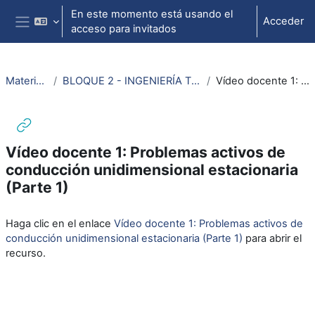
Salta al contenido principal
En este momento está usando el
Acceder
acceso para invitados
Panel lateral
Material termodinámica e ing. térmica
BLOQUE 2 - INGENIERÍA TÉRMICA: Tema 2. Transmisión de calor - Conducción unidimensional estacionaria (problemas activos)
Vídeo docente 1: Problemas activos de conducción unidimensional estacionaria (Parte 1)
Vídeo docente 1: Problemas activos de
conducción unidimensional estacionaria
(Parte 1)
Requisitos de finalización
Haga clic en el enlace
Vídeo docente 1: Problemas activos de
conducción unidimensional estacionaria (Parte 1)
para abrir el
recurso.