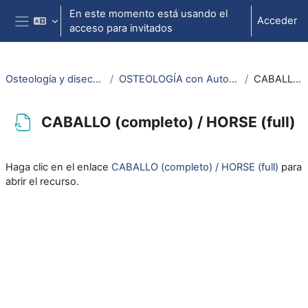
Salta al contenido principal
En este momento está usando el
Acceder
acceso para invitados
Panel lateral
Osteología y disección animal / Animal osteology and dissection
OSTEOLOGÍA con Autoestereoscopía-3D / OSTEOLOGY with Selfstereoscopy-3D
CABALLO (completo) / HORSE (full)
CABALLO (completo) / HORSE (full)
Requisitos de finalización
Haga clic en el enlace
CABALLO (completo) / HORSE (full)
para
abrir el recurso.