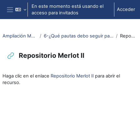
Salta al contenido principal
En este momento está usando el
Acceder
acceso para invitados
Panel lateral
Ampliación Mater. Educ. Multimedia
6-¿Qué pautas debo seguir para que mis materiales se puedan reutilizar?
Repositorio Merlot II
Repositorio Merlot II
Requisitos de finalización
Haga clic en el enlace
Repositorio Merlot II
para abrir el
recurso.