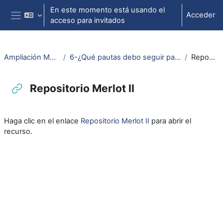
Salta al contenido principal
En este momento está usando el
Acceder
acceso para invitados
Panel lateral
Ampliación Mater. Educ. Multimedia
6-¿Qué pautas debo seguir para que mis materiales se puedan reutilizar?
Repositorio Merlot II
Repositorio Merlot II
Requisitos de finalización
Haga clic en el enlace
Repositorio Merlot II
para abrir el
recurso.