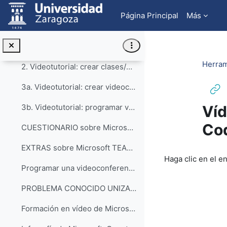
Salta al contenido principal
Extensión en Chrome para pasar lista y saber tiemp...
Página Principal
Más
3. Microsoft TEAMS
Colapsar
1. Videotutorial: Registro de cuenta unizar en Microsoft Teams / Office 365 educación
Herram
2. Videotutorial: crear clases/equipos con Teams
3a. Videotutorial: crear videoconferencias básicas con Teams
Víd
3b. Videotutorial: programar videoconferencias con Teams
Co
CUESTIONARIO sobre Microsoft Teams
EXTRAS sobre Microsoft TEAMS
Requisitos de f
Haga clic en el e
Programar una videoconferencia a través de Microsoft. SICUZ Teams
PROBLEMA CONOCIDO UNIZAR: NO APARECE EL CALENDARIO...
Formación en vídeo de Microsoft relativa a Teams. Microsoft