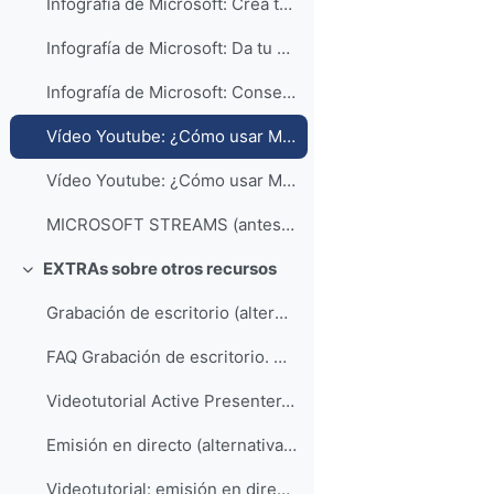
Infografía de Microsoft: Crea tu clase
Infografía de Microsoft: Da tu clase
Infografía de Microsoft: Consejos útiles Alumnos
Vídeo Youtube: ¿Cómo usar Microsoft Teams? Codingraph
Vídeo Youtube: ¿Cómo usar Microsoft Teams para dar clases virtuales? Codingraph
MICROSOFT STREAMS (antes se guardaban ahí los videos grabados): Grabaciones de Teams ya no se cargan automáticamente en Microsoft Stream,hay que gestionarlas manualmente a partir 20/8/2020
EXTRAs sobre otros recursos
Colapsar
Grabación de escritorio (alternativa a la grabació...
FAQ Grabación de escritorio. Unizar (alternativa a la grabación en la videoconferencia)
Videotutorial Active Presenter. Ana Mancho y cols. Unizar
Emisión en directo (alternativa a videoconferencia...
Videotutorial: emisión en directo en Youtube: solo webcam