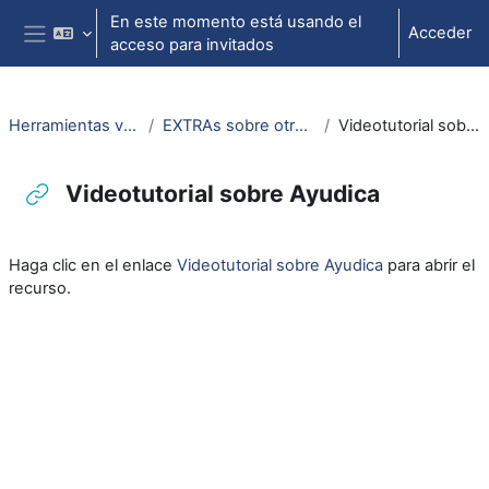
Salta al contenido principal
En este momento está usando el
Acceder
acceso para invitados
Panel lateral
Herramientas videoconf.
EXTRAs sobre otros recursos
Videotutorial sobre Ayudica
Videotutorial sobre Ayudica
Requisitos de finalización
Haga clic en el enlace
Videotutorial sobre Ayudica
para abrir el
recurso.