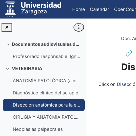
Skip to main content
Home
Calendar
OpenCour
Doc. A
Documentos audiovisuales de la Facultad de Veterinaria
Collapse
Profesorado responsable: Ignacio Álvarez Lanzarote...
Dis
VETERINARIA
Collapse
Completion re
ANATOMÍA PATOLÓGICA (acceso lista de reproducción YouTube)
Click on
Disecció
Diagnóstico clínico del scrapie
Disección anatómica para la extracción del encéfalo
CIRUGÍA Y ANATOMÍA PATOLÓGICA (acceso lista de reproducción YouTube)
Neoplasias palpebrales