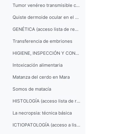
Tumor venéreo transmisible canino: valoración del tratamiento quimioterápico con vincristina
Quiste dermoide ocular en el perro: dos casos en la raza teckel
GENÉTICA (acceso lista de reproducción YouTube)
Transferencia de embriones
HIGIENE, INSPECCIÓN Y CONTROL DE ALIMENTOS (acceso a la lista de reproducción)
Intoxicación alimentaria
Matanza del cerdo en Mara
Somos de matacía
HISTOLOGÍA (acceso lista de reproducción YouTube)
La necropsia: técnica básica
ICTIOPATOLOGÍA (acceso a lista de reproducción)