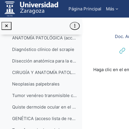
Salta al contenido principal
Documentos audiovisuales de la Facultad de Veterinaria
Colapsar
Página Principal
Más
Profesorado responsable: Ignacio Álvarez Lanzarote...
VETERINARIA
Colapsar
Doc. A
ANATOMÍA PATOLÓGICA (acceso lista de reproducción YouTube)
Diagnóstico clínico del scrapie
Disección anatómica para la extracción del encéfalo
Requisitos de f
Haga clic en el e
CIRUGÍA Y ANATOMÍA PATOLÓGICA (acceso lista de reproducción YouTube)
Neoplasias palpebrales
Tumor venéreo transmisible canino: valoración del tratamiento quimioterápico con vincristina
Quiste dermoide ocular en el perro: dos casos en la raza teckel
GENÉTICA (acceso lista de reproducción YouTube)