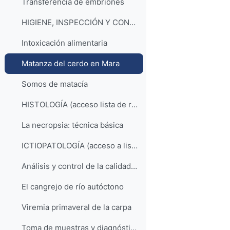
Transferencia de embriones
HIGIENE, INSPECCIÓN Y CONTROL DE ALIMENTOS (acceso a la lista de reproducción)
Intoxicación alimentaria
Matanza del cerdo en Mara
Somos de matacía
HISTOLOGÍA (acceso lista de reproducción YouTube)
La necropsia: técnica básica
ICTIOPATOLOGÍA (acceso a lista de reproducción)
Análisis y control de la calidad de los recursos hídricos
El cangrejo de río autóctono
Viremia primaveral de la carpa
Toma de muestras y diagnóstico en piscicultura