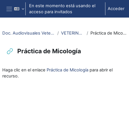
Salta al contenido principal
En este momento está usando el
Acceder
acceso para invitados
Panel lateral
Doc. Audiovisuales Veterinaria
VETERINARIA
Práctica de Micología
Práctica de Micología
Requisitos de finalización
Haga clic en el enlace
Práctica de Micología
para abrir el
recurso.