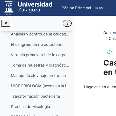
Salta al contenido principal
HISTOLOGÍA (acceso lista de reproducción YouTube)
Página Principal
Más
La necropsia: técnica básica
ICTIOPATOLOGÍA (acceso a lista de reproducción)
Doc. A
Análisis y control de la calidad de los recursos hídricos
Cas
El cangrejo de río autóctono
Viremia primaveral de la carpa
Cas
Toma de muestras y diagnóstico en piscicultura
en 
Manejo de alevinaje en trucha
Requisitos de f
MICROBIOLOGÍA (acceso a la lista de reproducción)
Haga clic en el e
Transformación bacteriana
Práctica de Micología