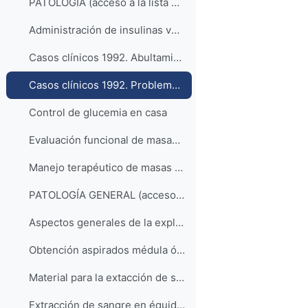
PATOLOGÍA (acceso a la lista de reproducción)
Administración de insulinas veterinarias
Casos clínicos 1992. Abultamiento abdominal de etiología desconocida
Casos clínicos 1992. Problema congénito de abomaso en ternera
Control de glucemia en casa
Evaluación funcional de masas adrenales
Manejo terapéutico de masas adrenales en el perro
PATOLOGÍA GENERAL (acceso a lista de reproducción)
Aspectos generales de la exploración ecográfica
Obtención aspirados médula ósea
Material para la extacción de sangre
Extracción de sangre en équidos