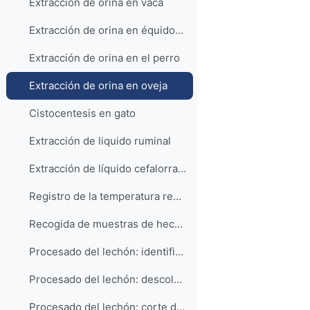
Extracción de orina en vaca
Extracción de orina en équidos HD
Extracción de orina en el perro
Extracción de orina en oveja
Cistocentesis en gato
Extracción de liquido ruminal
Extracción de líquido cefalorraquídeo (LCR) en la oveja
Registro de la temperatura rectal en lechones y cerdos adultos
Recogida de muestras de heces en el lechón
Procesado del lechón: identificación y aplicación de productos profilácticos
Procesado del lechón: descolmillado
Procesado del lechón: corte de la cola