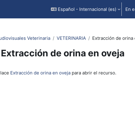
Español - Internacional ‎(es)‎
En e
udiovisuales Veterinaria
VETERINARIA
Extracción de orina
Extracción de orina en oveja
inalización
nlace
Extracción de orina en oveja
para abrir el recurso.