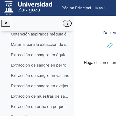
Salta al contenido principal
Manejo terapéutico de masas adrenales en el perro
Página Principal
Más
PATOLOGÍA GENERAL (acceso a lista de reproducción)
Aspectos generales de la exploración ecográfica
Doc. A
Obtención aspirados médula ósea
Material para la extacción de sangre
Extracción de sangre en équidos
Requisitos de f
Haga clic en el e
Extracción de sangre en perro
Extracción de sangre en vacuno
Extracción de sangre en ovejas
Extracción de muestras de sangre en lechones y cerdos adultos
Extracción de orina en pequeños animales