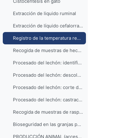
Cistocentesis en gato
Extracción de liquido ruminal
Extracción de líquido cefalorraquídeo (LCR) en la oveja
Registro de la temperatura rectal en lechones y cerdos adultos
Recogida de muestras de heces en el lechón
Procesado del lechón: identificación y aplicación de productos profilácticos
Procesado del lechón: descolmillado
Procesado del lechón: corte de la cola
Procesado del lechón: castración
Recogida de muestras de raspados cutáneos en el cerdo
Bioseguridad en las granjas porcinas
PRODUCCIÓN ANIMAL (acceso a la lista de reproducción)