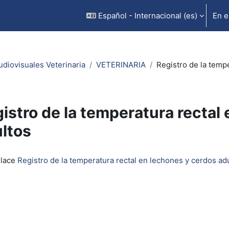
Español - Internacional ‎(es)‎
En e
udiovisuales Veterinaria
VETERINARIA
Registro de la temp
istro de la temperatura rectal
ltos
inalización
nlace
Registro de la temperatura rectal en lechones y cerdos ad