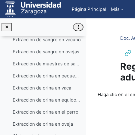
Salta al contenido principal
Material para la extacción de sangre
Página Principal
Más
Extracción de sangre en équidos
Extracción de sangre en perro
Doc. A
Extracción de sangre en vacuno
Extracción de sangre en ovejas
Reg
Extracción de muestras de sangre en lechones y cerdos adultos
adu
Extracción de orina en pequeños animales
Extracción de orina en vaca
Requisitos de f
Haga clic en el e
Extracción de orina en équidos HD
Extracción de orina en el perro
Extracción de orina en oveja