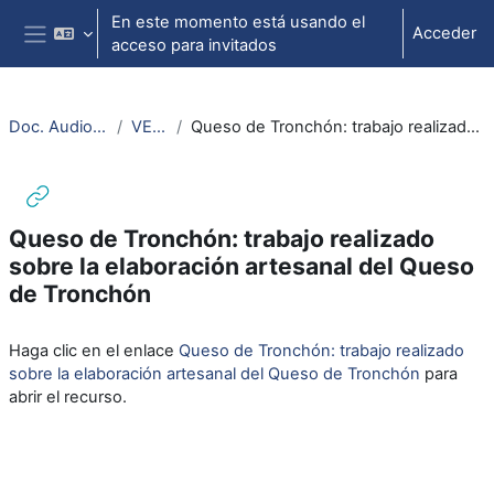
Salta al contenido principal
En este momento está usando el
Acceder
acceso para invitados
Panel lateral
Doc. Audiovisuales Veterinaria
VETERINARIA
Queso de Tronchón: trabajo realizado sobre la elaboración artesanal del Queso de Tronchón
Queso de Tronchón: trabajo realizado
sobre la elaboración artesanal del Queso
de Tronchón
Requisitos de finalización
Haga clic en el enlace
Queso de Tronchón: trabajo realizado
sobre la elaboración artesanal del Queso de Tronchón
para
abrir el recurso.