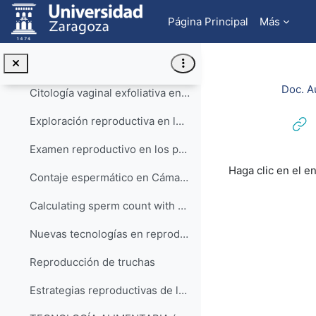
Salta al contenido principal
Anestesia paravertebral en ovino
Página Principal
Más
Inseminación artificial en la especie ovina
Control de la reproducción ovina mediante la utilización de esponjas vaginales
Doc. A
Citología vaginal exfoliativa en la perra y en la gata y citología prepucial en el perro
Exploración reproductiva en los gatos macho. Aplicación práctica de la citología exfoliativa
Examen reproductivo en los perros machos
Requisitos de f
Haga clic en el e
Contaje espermático en Cámara de Bürker
Calculating sperm count with a Bürker chamber
Nuevas tecnologías en reproducción de truchas
Reproducción de truchas
Estrategias reproductivas de los peces de agua dulce