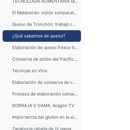
TECNOLOGÍA ALIMENTARIA (acceso a la lista de reproducción)
El Matacerdo: visión comparativa de la matanza del cerdo en Aras de Alpuente.
Queso de Tronchón: trabajo realizado sobre la elaboración artesanal del Queso de Tronchón
¿Qué sabemos de queso?
Elaboración de queso fresco batido con manzana deshidratada.
Conserva de potón del Pacífico con patatas
Técnicas en Vino
Elaboración de conserva de champiñones laminados
Proceso de elaboración conserva de espárrago
BORRAJA V GAMA. Aragón TV
Importancia del gluten en la elaboración del pan
Zanahoria rallada de IV gama