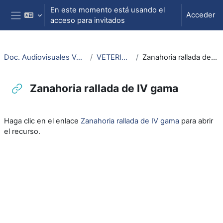
Salta al contenido principal
En este momento está usando el
Acceder
acceso para invitados
Panel lateral
Doc. Audiovisuales Veterinaria
VETERINARIA
Zanahoria rallada de IV gama
Zanahoria rallada de IV gama
Requisitos de finalización
Haga clic en el enlace
Zanahoria rallada de IV gama
para abrir
el recurso.