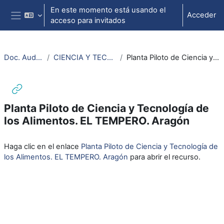
Salta al contenido principal
En este momento está usando el
Acceder
acceso para invitados
Panel lateral
Doc. Audiovisuales Veterinaria
CIENCIA Y TECNOLOGÍA DE LOS ALIMENTOS (CTA)
Planta Piloto de Ciencia y Tecnología de los Alimentos. EL TEMPERO. Aragón
Planta Piloto de Ciencia y Tecnología de
los Alimentos. EL TEMPERO. Aragón
Requisitos de finalización
Haga clic en el enlace
Planta Piloto de Ciencia y Tecnología de
los Alimentos. EL TEMPERO. Aragón
para abrir el recurso.