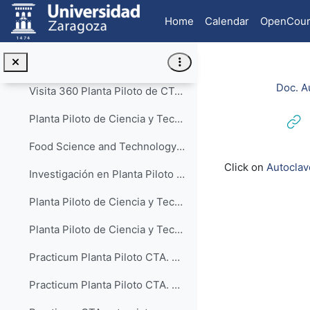
Skip to main content
CIENCIA Y TECNOLOGÍA DE LOS ALIEMNTOS - CTA (acceso a la lista de reproducción)
Home
Calendar
OpenCour
Grado en Ciencia y Tecnología de los Alimentos UNIZAR: Testimonios de estudiantes
Doble Grado CTA-IAMR
Doc. A
Visita 360 Planta Piloto de CTA, Facultad de Veterinaria, Universidad Zaragoza
Planta Piloto de Ciencia y Tecnología de los Alimentos. Universidad de Zaragoza
Food Science and Technology Pilot Plant. University of Zaragoza
Completion re
Click on
Autoclav
Investigación en Planta Piloto de Ciencia y Tecnología de los Alimentos. Tecnópolis Aragón
Planta Piloto de Ciencia y Tecnología de los Alimentos. EL TEMPERO. Aragón
Planta Piloto de Ciencia y Tecnología de los Alimentos. Aragón TV
Practicum Planta Piloto CTA. Curso 2015-16. Entrevista en Aragón en Abierto
Practicum Planta Piloto CTA. Curso 2015-16. Entrevista en el Programa Sin ir más lejos