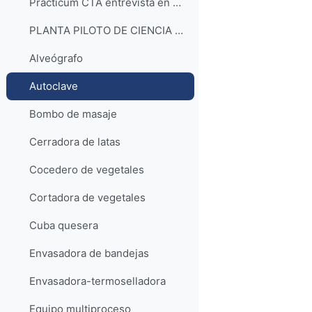
Practicum CTA entrevista en Aragón Radio
PLANTA PILOTO DE CIENCIA Y TECNOLOGÍA DE LOS ALIMENTOS (acceso a la lista de reproducción)
Alveógrafo
Autoclave
Bombo de masaje
Cerradora de latas
Cocedero de vegetales
Cortadora de vegetales
Cuba quesera
Envasadora de bandejas
Envasadora-termoselladora
Equipo multiproceso