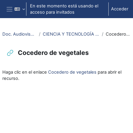
Salta al contenido principal
En este momento está usando el
Acceder
acceso para invitados
Panel lateral
Doc. Audiovisuales Veterinaria
CIENCIA Y TECNOLOGÍA DE LOS ALIMENTOS (CTA)
Cocedero de vegetales
Cocedero de vegetales
Requisitos de finalización
Haga clic en el enlace
Cocedero de vegetales
para abrir el
recurso.