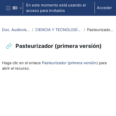
Salta al contenido principal
En este momento está usando el
Acceder
acceso para invitados
Panel lateral
Doc. Audiovisuales Veterinaria
CIENCIA Y TECNOLOGÍA DE LOS ALIMENTOS (CTA)
Pasteurizador (primera versión)
Pasteurizador (primera versión)
Requisitos de finalización
Haga clic en el enlace
Pasteurizador (primera versión)
para
abrir el recurso.