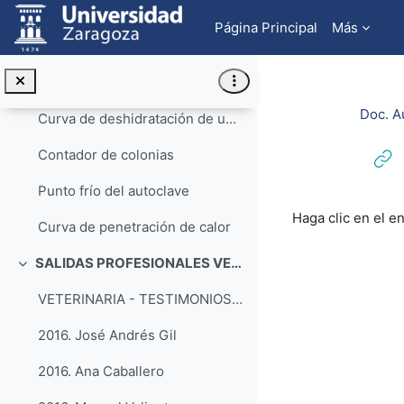
Salta al contenido principal
Método de intrapolación gráfica. Determinación de la actividad de agua de un alimento.
Página Principal
Más
Isoterma de sorción
Sistema electrónico de determinación de la aw - DECAGON
Doc. A
Curva de deshidratación de un alimento
Contador de colonias
Punto frío del autoclave
Requisitos de f
Haga clic en el e
Curva de penetración de calor
SALIDAS PROFESIONALES VETERINARIA Y CTA
Colapsar
VETERINARIA - TESTIMONIOS PROFESIONALES (acceso a la lista de reproducción)
2016. José Andrés Gil
2016. Ana Caballero