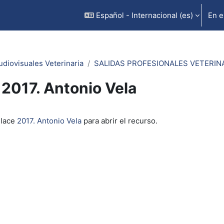
Español - Internacional ‎(es)‎
En e
udiovisuales Veterinaria
SALIDAS PROFESIONALES VETERINA
2017. Antonio Vela
inalización
nlace
2017. Antonio Vela
para abrir el recurso.