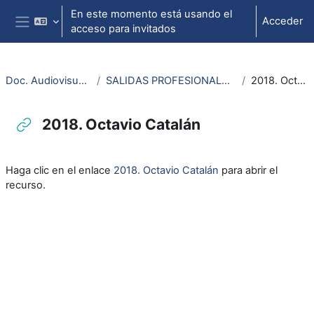
Salta al contenido principal
En este momento está usando el
Acceder
acceso para invitados
Panel lateral
Doc. Audiovisuales Veterinaria
SALIDAS PROFESIONALES VETERINARIA Y CTA
2018. Octavio Catalán
2018. Octavio Catalán
Requisitos de finalización
Haga clic en el enlace
2018. Octavio Catalán
para abrir el
recurso.