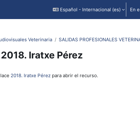
Español - Internacional ‎(es)‎
En e
udiovisuales Veterinaria
SALIDAS PROFESIONALES VETERINA
2018. Iratxe Pérez
inalización
nlace
2018. Iratxe Pérez
para abrir el recurso.