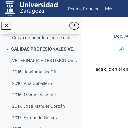
Salta al contenido principal
Curva de deshidratación de un alimento
Página Principal
Más
Contador de colonias
Punto frío del autoclave
Doc. A
Curva de penetración de calor
SALIDAS PROFESIONALES VETERINARIA Y CTA
Colapsar
VETERINARIA - TESTIMONIOS PROFESIONALES (acceso a la lista de reproducción)
Requisitos de f
Haga clic en el e
2016. José Andrés Gil
2016. Ana Caballero
2016. Manuel Valiente
2017. José Manuel Corzán
2017. Fernando Gómez