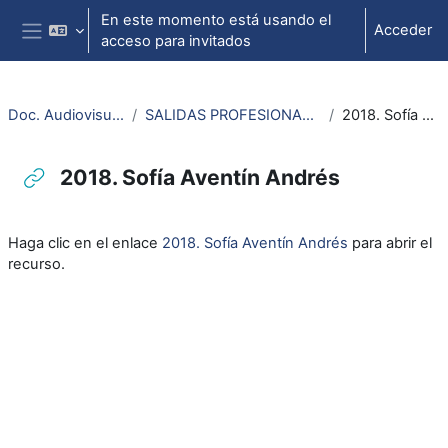
Salta al contenido principal
En este momento está usando el
Acceder
acceso para invitados
Panel lateral
Doc. Audiovisuales Veterinaria
SALIDAS PROFESIONALES VETERINARIA Y CTA
2018. Sofía Aventín Andrés
2018. Sofía Aventín Andrés
Requisitos de finalización
Haga clic en el enlace
2018. Sofía Aventín Andrés
para abrir el
recurso.