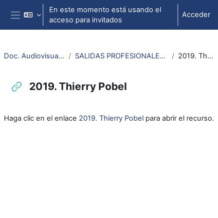
Salta al contenido principal
En este momento está usando el
Acceder
acceso para invitados
Panel lateral
Doc. Audiovisuales Veterinaria
SALIDAS PROFESIONALES VETERINARIA Y CTA
2019. Thierry Pobel
2019. Thierry Pobel
Requisitos de finalización
Haga clic en el enlace
2019. Thierry Pobel
para abrir el recurso.