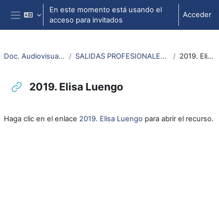
Salta al contenido principal
En este momento está usando el
Acceder
acceso para invitados
Panel lateral
Doc. Audiovisuales Veterinaria
SALIDAS PROFESIONALES VETERINARIA Y CTA
2019. Elisa Luengo
2019. Elisa Luengo
Requisitos de finalización
Haga clic en el enlace
2019. Elisa Luengo
para abrir el recurso.