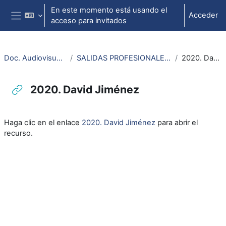
Salta al contenido principal
En este momento está usando el
Acceder
acceso para invitados
Panel lateral
Doc. Audiovisuales Veterinaria
SALIDAS PROFESIONALES VETERINARIA Y CTA
2020. David Jiménez
2020. David Jiménez
Requisitos de finalización
Haga clic en el enlace
2020. David Jiménez
para abrir el
recurso.