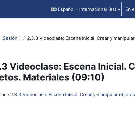
Español - Internacional ‎(es)‎
En e
Sesión 1
2.3.3 Videoclase: Escena Inicial. Crear y manipular
.3 Videoclase: Escena Inicial. 
etos. Materiales (09:10)
inalización
nlace
2.3.3 Videoclase: Escena Inicial. Crear y manipular objetos