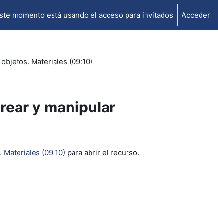
ste momento está usando el acceso para invitados
Acceder
 objetos. Materiales (09:10)
Crear y manipular
. Materiales (09:10)
para abrir el recurso.