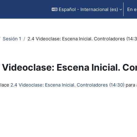
Español - Internacional ‎(es)‎
En e
Sesión 1
2.4 Videoclase: Escena Inicial. Controladores (14:
 Videoclase: Escena Inicial. Co
inalización
nlace
2.4 Videoclase: Escena Inicial. Controladores (14:30)
para 