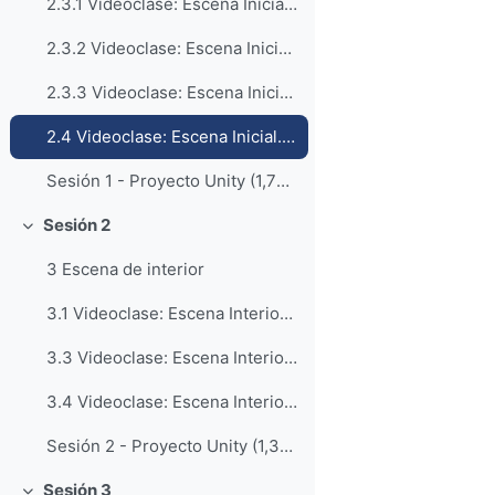
2.3.1 Videoclase: Escena Inicial. Crear y manipular objetos. Crear objetos (12:33)
2.3.2 Videoclase: Escena Inicial. Crear y manipular objetos. Manipular objetos (10:07)
2.3.3 Videoclase: Escena Inicial. Crear y manipular objetos. Materiales (09:10)
2.4 Videoclase: Escena Inicial. Controladores (14:30)
Sesión 1 - Proyecto Unity (1,75 GBy. Comprimido en 7z)
Sesión 2
Colapsar
3 Escena de interior
3.1 Videoclase: Escena Interior. Intro - Geometria (24:06)
3.3 Videoclase: Escena Interior. Materiales (23:57)
3.4 Videoclase: Escena Interior. FPS - Iluminacion (19:52)
Sesión 2 - Proyecto Unity (1,32 GBy. Comprimido en 7z)
Sesión 3