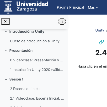
Salta al contenido principal
Página Principal
Más
Unity
Introducción a Unity
Colapsar
Curso deIntroducción a Unity© Puedes ve...
2.4
Presentación
Colapsar
0 Videoclase: Presentación y contenido del Curso (21:52)
Requisitos de f
Haga clic en el e
1 Instalación Unity 2020 (válido para cuarlquier versión posterior)
Sesión 1
Colapsar
2 Escena de inicio
2.1 Videoclase: Escena Inicial. Intro - Interfaz (12:32)