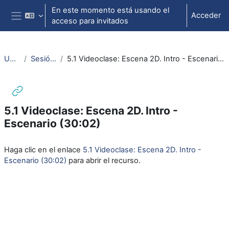
Salta al contenido principal
En este momento está usando el
Acceder
acceso para invitados
Panel lateral
Unity
Sesión 4
5.1 Videoclase: Escena 2D. Intro - Escenario (30:02)
5.1 Videoclase: Escena 2D. Intro -
Escenario (30:02)
Requisitos de finalización
Haga clic en el enlace
5.1 Videoclase: Escena 2D. Intro -
Escenario (30:02)
para abrir el recurso.