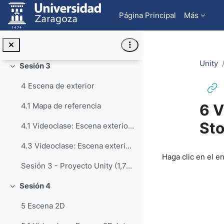
Salta al contenido principal
3.3 Videoclase: Escena Interior. Materiales (23:57)
Página Principal
Más
3.4 Videoclase: Escena Interior. FPS - Iluminacion (19:52)
Sesión 2 - Proyecto Unity (1,32 GBy. Comprimido en 7z)
Unity
Sesión 3
Colapsar
4 Escena de exterior
6 V
4.1 Mapa de referencia
Sto
4.1 Videoclase: Escena exterior. Intro - Terreno (33:49)
4.3 Videoclase: Escena exterior. Agua - detalles - final (37:54)
Requisitos de f
Haga clic en el e
Sesión 3 - Proyecto Unity (1,74 GBy. Comprimido en 7z)
Sesión 4
Colapsar
5 Escena 2D