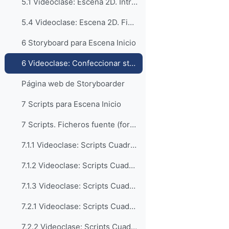
5.1 Videoclase: Escena 2D. Intro - Escenario (30:02)
5.4 Videoclase: Escena 2D. Fisica - Killzone (20:04)
6 Storyboard para Escena Inicio
6 Videoclase: Confeccionar storyboard con Storyboarder (17:57)
Página web de Storyboarder
7 Scripts para Escena Inicio
7 Scripts. Ficheros fuente (formato 7z)
7.1.1 Videoclase: Scripts Cuadro 1.1 Banda Sonora (25:46)
7.1.2 Videoclase: Scripts Cuadro 1.2 Premios (35:18)
7.1.3 Videoclase: Scripts Cuadro 1.3 Ocultar opciones (6:01)
7.2.1 Videoclase: Scripts Cuadro 2.1 Eliminar premio (13:43)
7.2.2 Videoclase: Scripts Cuadro 2.2 Emitir sonido (6:46)