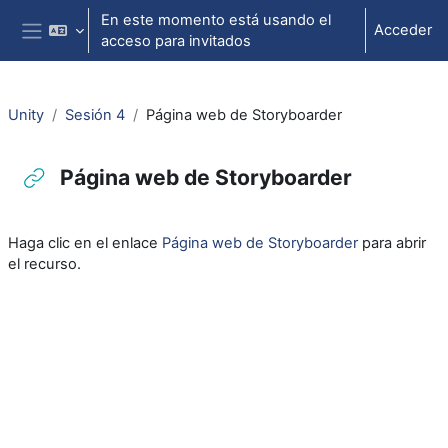
Salta al contenido principal
En este momento está usando el
Acceder
acceso para invitados
Panel lateral
Unity
Sesión 4
Página web de Storyboarder
Página web de Storyboarder
Requisitos de finalización
Haga clic en el enlace
Página web de Storyboarder
para abrir
el recurso.