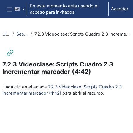
Salta al contenido principal
En este momento está usando el
Acceder
acceso para invitados
Panel lateral
Unity
Sesión 4
7.2.3 Videoclase: Scripts Cuadro 2.3 Incrementar marcador (4:42)
7.2.3 Videoclase: Scripts Cuadro 2.3
Incrementar marcador (4:42)
Requisitos de finalización
Haga clic en el enlace
7.2.3 Videoclase: Scripts Cuadro 2.3
Incrementar marcador (4:42)
para abrir el recurso.