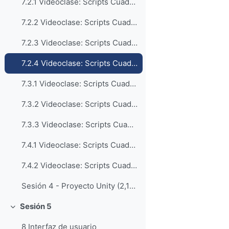
7.2.1 Videoclase: Scripts Cuadro 2.1 Eliminar premio (13:43)
7.2.2 Videoclase: Scripts Cuadro 2.2 Emitir sonido (6:46)
7.2.3 Videoclase: Scripts Cuadro 2.3 Incrementar marcador (4:42)
7.2.4 Videoclase: Scripts Cuadro 2.4 Cronómetro (14:16)
7.3.1 Videoclase: Scripts Cuadro 3.1 Acciones (14:29)
7.3.2 Videoclase: Scripts Cuadro 3.2 Conjuntos de GameObjects (8:53)
7.3.3 Videoclase: Scripts Cuadro 3.3 Presentar Opciones(22:33)
7.4.1 Videoclase: Scripts Cuadro 4.1 Definir Collider (4:36)
7.4.2 Videoclase: Scripts Cuadro 4.2 Cambio de escena - Build Settings (18:44)
Sesión 4 - Proyecto Unity (2,18 GBy. Comprimido en 7z)
Sesión 5
Colapsar
8 Interfaz de usuario