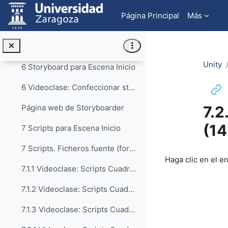
Salta al contenido principal
5 Escena 2D
Página Principal
Más
5.1 Videoclase: Escena 2D. Intro - Escenario (30:02)
5.4 Videoclase: Escena 2D. Fisica - Killzone (20:04)
Unity
6 Storyboard para Escena Inicio
6 Videoclase: Confeccionar storyboard con Storyboarder (17:57)
7.2
Página web de Storyboarder
(14
7 Scripts para Escena Inicio
7 Scripts. Ficheros fuente (formato 7z)
Requisitos de f
Haga clic en el e
7.1.1 Videoclase: Scripts Cuadro 1.1 Banda Sonora (25:46)
7.1.2 Videoclase: Scripts Cuadro 1.2 Premios (35:18)
7.1.3 Videoclase: Scripts Cuadro 1.3 Ocultar opciones (6:01)