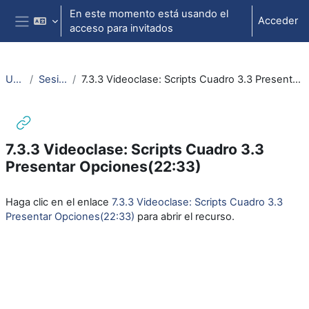
Salta al contenido principal
En este momento está usando el
Acceder
acceso para invitados
Panel lateral
Unity
Sesión 4
7.3.3 Videoclase: Scripts Cuadro 3.3 Presentar Opciones(22:33)
7.3.3 Videoclase: Scripts Cuadro 3.3
Presentar Opciones(22:33)
Requisitos de finalización
Haga clic en el enlace
7.3.3 Videoclase: Scripts Cuadro 3.3
Presentar Opciones(22:33)
para abrir el recurso.